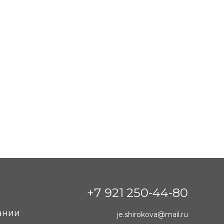
+7 921 250-44-80
я
ании
je.shirokova@mail.ru