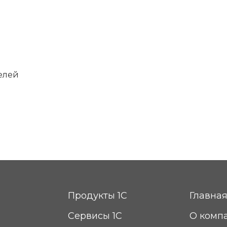
елей
я
Продукты 1С
Главна
Сервисы 1С
О комп